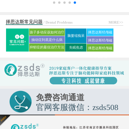
择思达斯常见问题
/ Dental Problems
MORE>>
孩子多动应该如何治疗
择思达斯经颅磁
脑萎缩痴呆
抽动症到底是什么病
刺激仪常见问答
择思达斯经颅磁
抑郁症的最佳治疗方法
失眠焦虑
择思达斯经颅磁
家用品牌
是什么?
市场价格
免费咨询通道
官网客服微信：zsds508