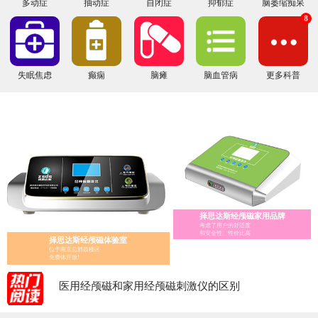
多动症
抽动症
自闭症
抑郁症
脑萎缩痴呆
8
失眠焦虑
癫痫
脑瘫
脑血管病
更多科普
择思达斯经颅磁家用品牌
考虑了用户的舒适度
经颅磁家庭版的选择指南
和安全性、性价比高
择思达斯经颅磁体验室
经颅磁 家用——择思达斯经颅磁家用品牌
位于南京总部鼓楼区
免费体开放!
经颅磁刺激治疗仪怎么辨别真假?
医用经颅磁和家用经颅磁刺激仪的区别
择思达斯经颅磁刺激仪常见问答
南京择思达斯经颅磁市场价格多少