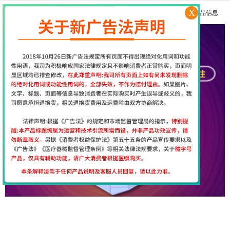
孩子抽动症用经颅磁治疗和吃药哪个效果好
X
更多产品信息